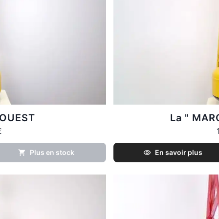
e OUEST
La " MAR
€
Plus en stock
En savoir plus